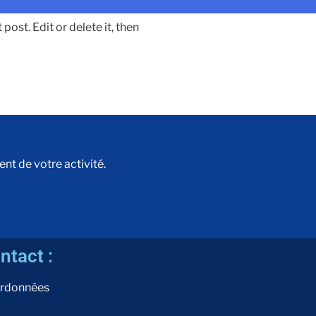
ost. Edit or delete it, then
t de votre activité.
ntact :
rdonnées