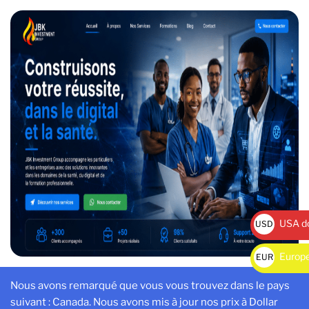
USA do
USD
$
Europe
EUR
€
Nous avons remarqué que vous vous trouvez dans le pays
Accueil
/
Création
/ Automatisation de votre business
suivant : Canada. Nous avons mis à jour nos prix à Dollar