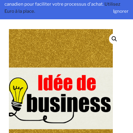
FOURNISSEURS VERIFIES ET STRATEGIES MARKETING
canadien pour faciliter votre processus d'achat.
Utilisez
Euro à la place.
Ignorer