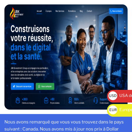
USA do
USD
$
Europe
EUR
€
Nous avons remarqué que vous vous trouvez dans le pays
Accueil
/
Nos Services
/ IDEES DE BUSINESS,LISTE DES
suivant : Canada. Nous avons mis à jour nos prix à Dollar