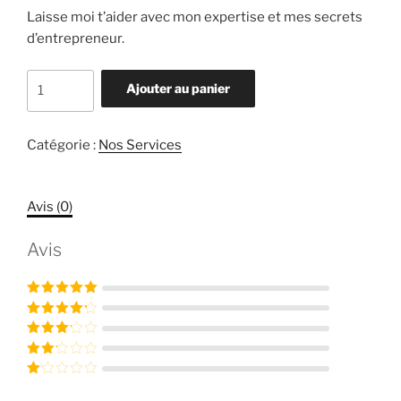
Laisse moi t’aider avec mon expertise et mes secrets
d’entrepreneur.
Ajouter au panier
Catégorie :
Nos Services
Avis (0)
Avis
Note
5
sur
5
Note
4
sur 5
Note
3
sur 5
Note
2
N
sur
ot