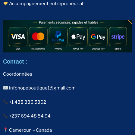
Accompagnement entrepreneurial
Contact :
Coordonnées
infohopeboutique1@gmail.com
+1 438 336 5302
+237 694 48 54 94
Cameroun – Canada