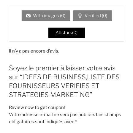
5
e
1
s
With images (
0
)
Verified (
0
)
ur
5
All stars(
0
)
Il n’y a pas encore d’avis.
Soyez le premier à laisser votre avis
sur “IDEES DE BUSINESS,LISTE DES
FOURNISSEURS VERIFIES ET
STRATEGIES MARKETING”
Review now to get coupon!
Votre adresse e-mail ne sera pas publiée.
Les champs
obligatoires sont indiqués avec
*